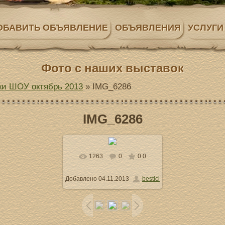
ОБАВИТЬ ОБЪЯВЛЕНИЕ
ОБЪЯВЛЕНИЯ
УСЛУГИ
Фото с наших выставок
и ШОУ октябрь 2013
» IMG_6286
IMG_6286
1263
0
0.0
В реальном размере
Добавлено
04.11.2013
bestici
800x533
/ 102.5Kb