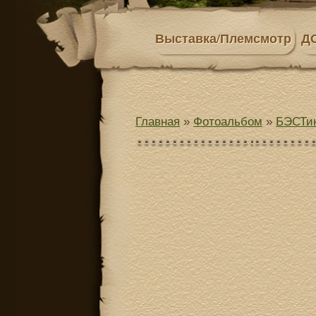
Выставка/Племсмотр
Д
Главная
»
Фотоальбом
»
БЭСТик