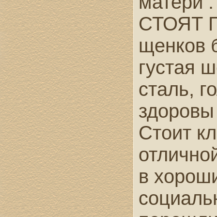
матери 
СТОЯТ П
щенков 
густая 
сталь, г
здоровы 
Стоит к
отлично
в хороши
социаль