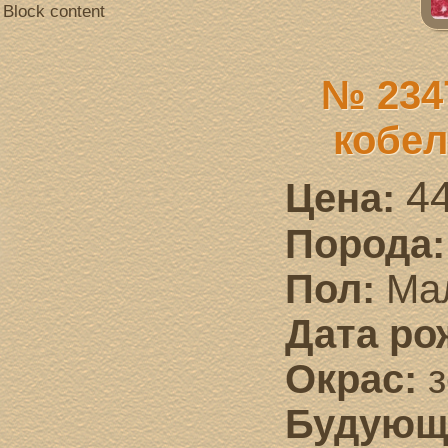
Block content
№ 234
кобел
4
Цена:
Порода
Пол:
Ма
Дата ро
Окрас:
з
Будующ