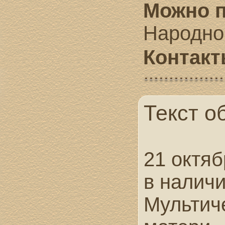
Можно п
Народно
Контак
Текст о
21 октяб
в наличи
Мультич