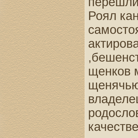
перешли
Роял кан
самосто
актирова
,бешенст
щенков 
щенячью
владеле
родосло
качестве